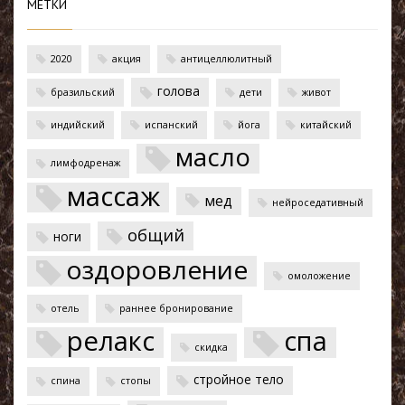
МЕТКИ
2020
акция
антицеллюлитный
голова
бразильский
дети
живот
индийский
испанский
йога
китайский
масло
лимфодренаж
массаж
мед
нейроседативный
общий
ноги
оздоровление
омоложение
отель
раннее бронирование
релакс
спа
скидка
стройное тело
спина
стопы